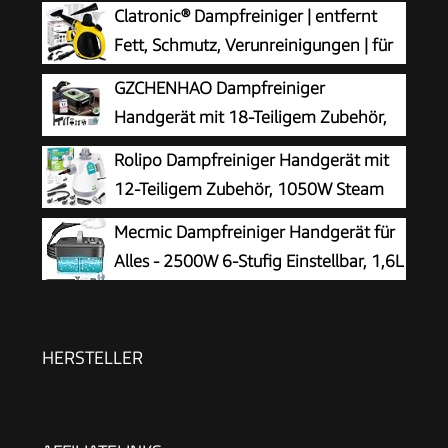
Clatronic® Dampfreiniger | entfernt
Fett, Schmutz, Verunreinigungen | für
Auto, Küche, Bad, Polster | chemiefrei |
GZCHENHAO Dampfreiniger
Steam Cleaner | 360° Dampfdüse | Handgerät
Handgerät mit 18-Teiligem Zubehör,
mit 5 m Kabel & Zubehör | DR 3653
2500W & 9s Turbo-Dampf mit 5 BAR
Rolipo Dampfreiniger Handgerät mit
Druck – 99,99% Reinigung & 100%
12-Teiligem Zubehör, 1050W Steam
Natürlich,Steam Cleaner für Boden, Küche, Bad,
Cleaner für Haushalt, Küche, Bad,
Mecmic Dampfreiniger Handgerät für
Fenster, Polster & Auto
Fenster, Polster & Auto–100% Chemiefrei,
Alles - 2500W 6-Stufig Einstellbar, 1,6L
Hochdruck-Dampf gegen Schmutz Fett &
Wassertank, 120 °C Dampf, 15s
Bakterien
Aufheizzeit, Tragbar mit 10 Zubehörteilen,
Dampfreinigung für Boden,
HERSTELLER
Polstermöbel,Fenster,Auto