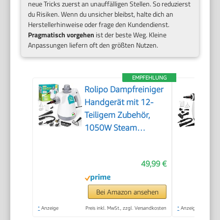
neue Tricks zuerst an unauffälligen Stellen. So reduzierst
du Risiken. Wenn du unsicher bleibst, halte dich an
Herstellerhinweise oder frage den Kundendienst.
Pragmatisch vorgehen
ist der beste Weg. Kleine
Anpassungen liefern oft den größten Nutzen.
EMPFEHLUNG
Rolipo Dampfreiniger
Handgerät mit 12-
Teiligem Zubehör,
1050W Steam
Cleaner für Haushalt,
Küche, Bad, Fenster,
49,99 €
Polster & Auto–100%
Chemiefrei,
Hochdruck-Dampf
Bei Amazon ansehen
gegen Schmutz Fett
*
Anzeige
Preis inkl. MwSt., zzgl. Versandkosten
*
Anzeige
& Bakterien