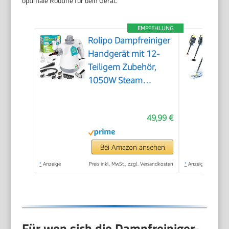
optimale Routine für dein Gerät.
EMPFEHLUNG
Rolipo Dampfreiniger
Handgerät mit 12-
Teiligem Zubehör,
1050W Steam
Cleaner für Haushalt,
Küche, Bad, Fenster,
49,99 €
Polster & Auto–100%
Chemiefrei,
Hochdruck-Dampf
Bei Amazon ansehen
gegen Schmutz Fett
*
Anzeige
Preis inkl. MwSt., zzgl. Versandkosten
*
Anzeige
& Bakterien
Für wen sich die Dampfreiniger-