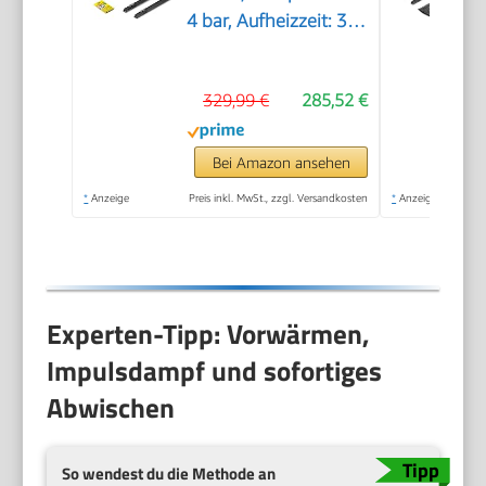
4 bar, Aufheizzeit: 3
min., Fläche: ca. 130
m², Tank: 0,5 l + 1,3 l,
329,99 €
285,52 €
inkl.
Bodenreinigungsset
EasyFix, Düsen,
Bei Amazon ansehen
Mikrofaser-Überzug
*
Anzeige
Preis inkl. MwSt., zzgl. Versandkosten
*
Anzeige
und Bürsten, Weiß
Experten-Tipp: Vorwärmen,
Impulsdampf und sofortiges
Abwischen
So wendest du die Methode an