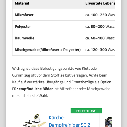
Material
Erwartete Lebensdauer
Mikrofaser
ca.
100–250
Waschgän
Polyester
ca.
80–200
Waschgäng
Baumwolle
ca.
40–100
Waschgäng
Mischgewebe (Mikrofaser + Polyester)
ca.
120–300
Waschgän
Wichtig ist, dass Befestigungspunkte wie Klett oder
Gummizug oft vor dem Stoff selbst versagen. Achte beim
Kauf auf verstärkte Übergänge und Ersatzbezüge als Option.
Für empfindliche Böden
ist Mikrofaser oder Mischgewebe
meist die beste Wahl.
EMPFEHLUNG
Kärcher
Dampfreiniger SC 2