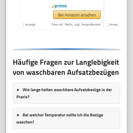
Steam Cleaner | 360°
Dampfdüse |
Bei Amazon ansehen
Handgerät mit 5 m
*
Anzeige
Preis inkl. MwSt., zzgl. Versandkosten
*
Anzeige
Kabel & Zubehör | DR
3653
Häufige Fragen zur Langlebigkeit
von waschbaren Aufsatzbezügen
Wie lange halten waschbare Aufsatzbezüge in der
Praxis?
Bei welcher Temperatur sollte ich die Bezüge
waschen?