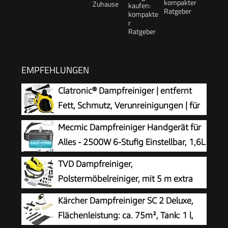
kompakter
Ratgeber
EMPFEHLUNGEN
Clatronic® Dampfreiniger | entfernt
Fett, Schmutz, Verunreinigungen | für
Auto, Küche, Bad, Polster | chemiefrei |
Mecmic Dampfreiniger Handgerät für
Steam Cleaner | 360° Dampfdüse | Handgerät
Alles - 2500W 6-Stufig Einstellbar, 1,6L
mit 5 m Kabel & Zubehör | DR 3653
Wassertank, 120 °C Dampf, 15s
TVD Dampfreiniger,
Aufheizzeit, Tragbar mit 10 Zubehörteilen,
Polstermöbelreiniger, mit 5 m extra
Dampfreinigung für Boden,
Langem Netzkabel
Kärcher Dampfreiniger SC 2 Deluxe,
Polstermöbel,Fenster,Auto
Flächenleistung: ca. 75m², Tank: 1 l,