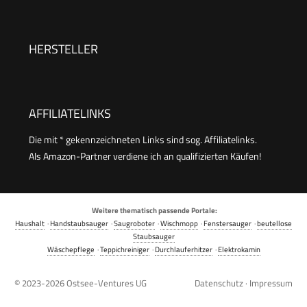
Dampfdruck: max. 3,2 bar, Aufheizzeit:
6,5 min., Heizleistung: 1.500 W, mit
Bodenreinigungsset EasyFix und 3 Düsen,Single
HERSTELLER
AFFILIATELINKS
Die mit * gekennzeichneten Links sind sog. Affiliatelinks.
Als Amazon-Partner verdiene ich an qualifizierten Käufen!
Weitere thematisch passende Portale:
Haushalt
·
Handstaubsauger
·
Saugroboter
·
Wischmopp
·
Fenstersauger
·
beutellose
Staubsauger
Wäschepflege
·
Teppichreiniger
·
Durchlauferhitzer
·
Elektrokamin
© 2023-2026
Ostsee-Ventures UG
Datenschutz
·
Impressum