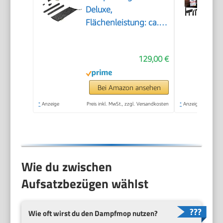
Deluxe,
Flächenleistung: ca.
75m², Tank: 1 l,
Dampfdruck: max. 3,2
129,00 €
bar, Aufheizzeit: 6,5
min., Heizleistung:
1.500 W, mit
Bei Amazon ansehen
Bodenreinigungsset
*
Anzeige
Preis inkl. MwSt., zzgl. Versandkosten
*
Anzeige
EasyFix und 3
Düsen,Single
Wie du zwischen
Aufsatzbezügen wählst
Wie oft wirst du den Dampfmop nutzen?