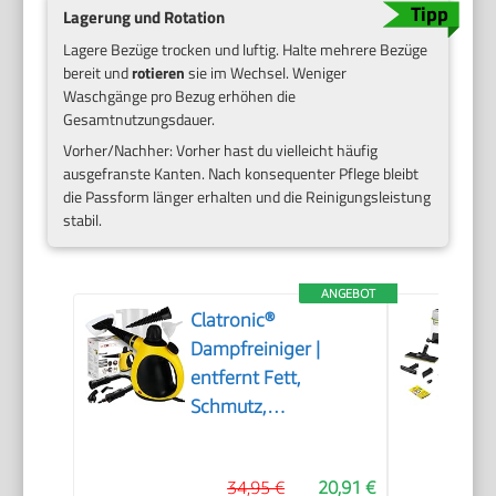
Lagerung und Rotation
Lagere Bezüge trocken und luftig. Halte mehrere Bezüge
bereit und
rotieren
sie im Wechsel. Weniger
Waschgänge pro Bezug erhöhen die
Gesamtnutzungsdauer.
Vorher/Nachher: Vorher hast du vielleicht häufig
ausgefranste Kanten. Nach konsequenter Pflege bleibt
die Passform länger erhalten und die Reinigungsleistung
stabil.
ANGEBOT
Clatronic®
Dampfreiniger |
entfernt Fett,
Schmutz,
Verunreinigungen |
für Auto, Küche, Bad,
34,95 €
20,91 €
Polster | chemiefrei |