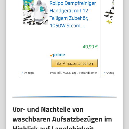
Rolipo Dampfreiniger
Handgerät mit 12-
Teiligem Zubehör,
1050W Steam
Cleaner für Haushalt,
Küche, Bad, Fenster,
49,99 €
Polster & Auto–100%
Chemiefrei,
Hochdruck-Dampf
Bei Amazon ansehen
gegen Schmutz Fett
*
Anzeige
Preis inkl. MwSt., zzgl. Versandkosten
*
Anzeige
& Bakterien
Vor- und Nachteile von
waschbaren Aufsatzbezügen im
Hinblick auf Langlebigkeit