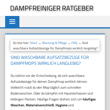
Zum
DAMPFREINIGER RATGEBER
Inhalt
springen
Du bist hier:
Start
→
Wartung & Pflege
→
FAQ
→ Sind
waschbare Aufsatzbezüge für Dampfmops wirklich langlebig?
SIND WASCHBARE AUFSATZBEZÜGE FÜR
DAMPFMOPS WIRKLICH LANGLEBIG?
Du stehst vor der Entscheidung, ob sich waschbare
Aufsatzbezüge für deinen Dampfmop wirklich lohnen.
Vielleicht nutzt du den Mop täglich zum schnellen
Bodenwischen. Oder du kämpfst mit Haustierhaaren und
klebrigen Flecken. Häufige Fragen drehen sich um
häufiges
Waschen
,
Materialverschleiß
,
Hygiene
und