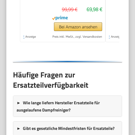
ml Druck-
99,99 €
69,98 €
Mehrzweckdampfreiniger,
1500 W,
chemikalienfreier für
Bei Amazon ansehen
den Heimgebrauch,
*
Anzeige
Preis inkl. MwSt., zzgl. Versandkosten
*
Anzeige
Reinigung von Böden,
Fliesen, Fenst
Häufige Fragen zur
Ersatzteilverfügbarkeit
Wie lange liefern Hersteller Ersatzteile für
ausgelaufene Dampfreiniger?
Gibt es gesetzliche Mindestfristen für Ersatzteile?