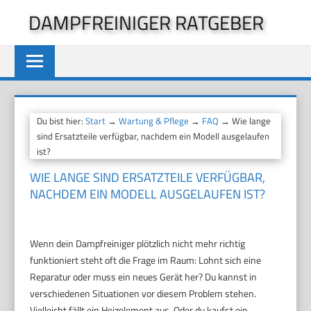
Zum
DAMPFREINIGER RATGEBER
Inhalt
springen
Du bist hier:
Start
→
Wartung & Pflege
→
FAQ
→ Wie lange
sind Ersatzteile verfügbar, nachdem ein Modell ausgelaufen
ist?
WIE LANGE SIND ERSATZTEILE VERFÜGBAR,
NACHDEM EIN MODELL AUSGELAUFEN IST?
Wenn dein Dampfreiniger plötzlich nicht mehr richtig
funktioniert steht oft die Frage im Raum: Lohnt sich eine
Reparatur oder muss ein neues Gerät her? Du kannst in
verschiedenen Situationen vor diesem Problem stehen.
Vielleicht fällt ein Heizelement aus. Oder du kaufst ein