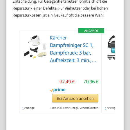
Entscheidung. Für Gelegenheitsnutzer lohnt sich oft die
Reparatur kleiner Defekte. Für Vielnutzer oder bei hohen
Reparaturkosten ist ein Neukauf oft die bessere Wahl.
ANGEBOT
Kärcher
Dampfreiniger SC 1,
Dampfdruck: 3 bar,
Aufheizzeit: 3 min.,
Leistung: 1.200 W,
Flächenleistung: 20
97,49 €
70,96 €
m², Tank: 200 ml, mit
Hand-, Punktstrahl-
und Powerdüse,
Bei Amazon ansehen
Mikrofaser-Überzug
*
Anzeige
Preis inkl. MwSt., zzgl. Versandkosten
*
Anzeige
und Rundbürste