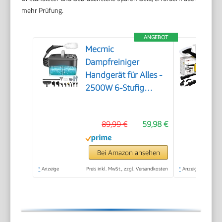
mehr Prüfung.
ANGEBOT
Mecmic
Dampfreiniger
Handgerät für Alles -
2500W 6-Stufig
Einstellbar, 1,6L
Wassertank, 120 °C
89,99 €
59,98 €
Dampf, 15s
Aufheizzeit, Tragbar
mit 10 Zubehörteilen,
Bei Amazon ansehen
Dampfreinigung für
*
Anzeige
Preis inkl. MwSt., zzgl. Versandkosten
*
Anzeige
Boden,
Polstermöbel,Fenster,Auto