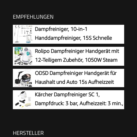
EMPFEHLUNGEN
Dampfreiniger, 10-in-1
Handdampfreiniger, 15S Schnelle
Aufheizung Dampfwischer, 450 ml
Rolipo Dampfreiniger Handgerät mit
Druck-Mehrzweckdampfreiniger, 1500 W,
12-Teiligem Zubehör, 1050W Steam
chemikalienfreier für den Heimgebrauch,
Cleaner für Haushalt, Küche, Bad,
ODSD Dampfreiniger Handgerät für
Reinigung von Böden, Fliesen, Fenst
Fenster, Polster & Auto–100% Chemiefrei,
Haushalt und Auto 15s Aufheizzeit
Hochdruck-Dampf gegen Schmutz Fett &
Kärcher Dampfreiniger SC 1,
Bakterien
Dampfdruck: 3 bar, Aufheizzeit: 3 min.,
Leistung: 1.200 W, Flächenleistung: 20
m², Tank: 200 ml, mit Hand-, Punktstrahl- und
Powerdüse, Mikrofaser-Überzug und Rundbürste
HERSTELLER