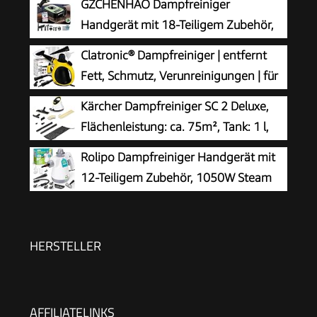
GZCHENHAO Dampfreiniger
Handgerät mit 18-Teiligem Zubehör,
2500W & 9s Turbo-Dampf mit 5 BAR
Clatronic® Dampfreiniger | entfernt
Druck – 99,99% Reinigung & 100%
Fett, Schmutz, Verunreinigungen | für
Natürlich,Steam Cleaner für Boden, Küche, Bad,
Auto, Küche, Bad, Polster | chemiefrei |
Kärcher Dampfreiniger SC 2 Deluxe,
Fenster, Polster & Auto
Steam Cleaner | 360° Dampfdüse | Handgerät
Flächenleistung: ca. 75m², Tank: 1 l,
mit 5 m Kabel & Zubehör | DR 3653
Dampfdruck: max. 3,2 bar, Aufheizzeit:
Rolipo Dampfreiniger Handgerät mit
6,5 min., Heizleistung: 1.500 W, mit
12-Teiligem Zubehör, 1050W Steam
Bodenreinigungsset EasyFix und 3 Düsen,Single
Cleaner für Haushalt, Küche, Bad,
Fenster, Polster & Auto–100% Chemiefrei,
Hochdruck-Dampf gegen Schmutz Fett &
HERSTELLER
Bakterien
AFFILIATELINKS