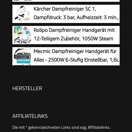
Auto, Küche, Bad, Polster | chemiefrei |
Kärcher Dampfreiniger SC 1,
Steam Cleaner | 360° Dampfdüse | Handgerät
Dampfdruck: 3 bar, Aufheizzeit: 3 min.,
mit 5 m Kabel & Zubehör | DR 3653
Leistung: 1.200 W, Flächenleistung: 20
Rolipo Dampfreiniger Handgerät mit
m², Tank: 200 ml, mit Hand-, Punktstrahl- und
12-Teiligem Zubehör, 1050W Steam
Powerdüse, Mikrofaser-Überzug und Rundbürste
Cleaner für Haushalt, Küche, Bad,
Mecmic Dampfreiniger Handgerät für
Fenster, Polster & Auto–100% Chemiefrei,
Alles - 2500W 6-Stufig Einstellbar, 1,6L
Hochdruck-Dampf gegen Schmutz Fett &
Wassertank, 120 °C Dampf, 15s
Bakterien
Aufheizzeit, Tragbar mit 10 Zubehörteilen,
Dampfreinigung für Boden,
HERSTELLER
Polstermöbel,Fenster,Auto
AFFILIATELINKS
Die mit * gekennzeichneten Links sind sog. Affiliatelinks.