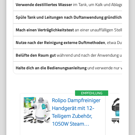
Verwende destilliertes Wasser
im Tank, um Kalk und Ablagerungen
Spüle Tank und Leitungen nach Duftanwendung gründlich
und fa
Mach einen Verträglichkeitstest
an einer unauffälligen Stelle oder
Nutze nach der Reinigung externe Duftmethoden
, etwa Duftkisse
Belüfte den Raum gut
während und nach der Anwendung und trage 
Halte dich an die Bedienungsanleitung
und verwende nur vom Hers
EMPFEHLUNG
Rolipo Dampfreiniger
Handgerät mit 12-
Teiligem Zubehör,
1050W Steam
Cleaner für Haushalt,