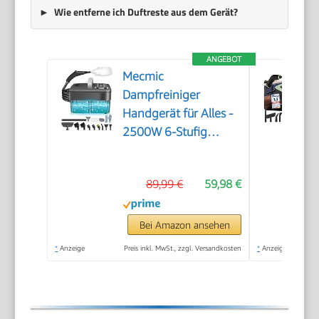
Wie entferne ich Duftreste aus dem Gerät?
ANGEBOT
Mecmic
Dampfreiniger
Handgerät für Alles -
2500W 6-Stufig
Einstellbar, 1,6L
Wassertank, 120 °C
89,99 €
59,98 €
Dampf, 15s
Aufheizzeit, Tragbar
mit 10 Zubehörteilen,
Bei Amazon ansehen
Dampfreinigung für
*
Anzeige
Preis inkl. MwSt., zzgl. Versandkosten
*
Anzeige
Boden,
Polstermöbel,Fenster,Auto