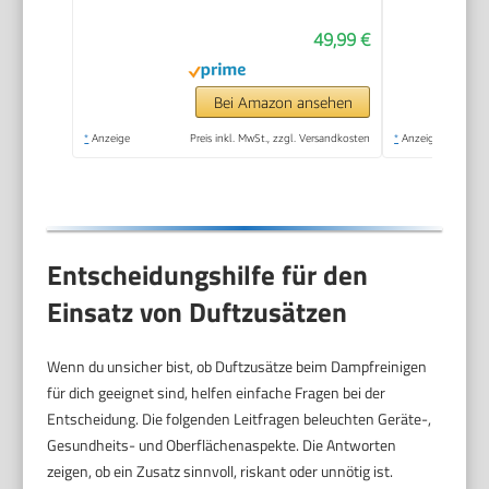
Küche, Bad, Fenster,
49,99 €
Polster & Auto–100%
Chemiefrei,
Hochdruck-Dampf
Bei Amazon ansehen
gegen Schmutz Fett
*
Anzeige
Preis inkl. MwSt., zzgl. Versandkosten
*
Anzeige
& Bakterien
Entscheidungshilfe für den
Einsatz von Duftzusätzen
Wenn du unsicher bist, ob Duftzusätze beim Dampfreinigen
für dich geeignet sind, helfen einfache Fragen bei der
Entscheidung. Die folgenden Leitfragen beleuchten Geräte-,
Gesundheits- und Oberflächenaspekte. Die Antworten
zeigen, ob ein Zusatz sinnvoll, riskant oder unnötig ist.