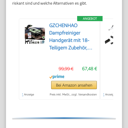
riskant sind und welche Alternativen es gibt.
ANGEBOT
GZCHENHAO
Dampfreiniger
Handgerät mit 18-
Teiligem Zubehör,
2500W & 9s Turbo-
Dampf mit 5 BAR
99,99 €
67,48 €
Druck – 99,99%
Reinigung & 100%
Natürlich,Steam
Bei Amazon ansehen
Cleaner für Boden,
*
Anzeige
Preis inkl. MwSt., zzgl. Versandkosten
*
Anzeige
Küche, Bad, Fenster,
Polster & Auto