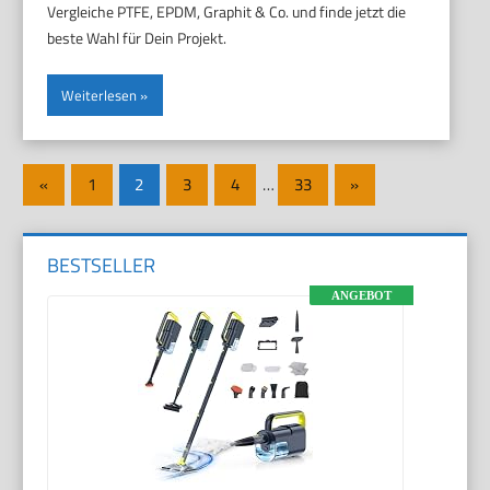
Vergleiche PTFE, EPDM, Graphit & Co. und finde jetzt die
beste Wahl für Dein Projekt.
Weiterlesen
«
Vorherige
1
2
3
4
…
33
Nächste
»
Seitennummerierung
Beiträge
Beiträge
der
BESTSELLER
Beiträge
ANGEBOT