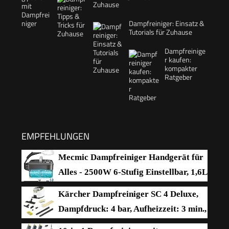
Zuhause
Dampfreiniger: Einsatz &
Tutorials für Zuhause
Dampfreinige
r kaufen:
kompakter
Ratgeber
EMPFEHLUNGEN
Mecmic Dampfreiniger Handgerät für
Alles - 2500W 6-Stufig Einstellbar, 1,6L
Wassertank, 120 °C Dampf, 15s
Kärcher Dampfreiniger SC 4 Deluxe,
Aufheizzeit, Tragbar mit 10 Zubehörteilen,
Dampfdruck: 4 bar, Aufheizzeit: 3 min.,
Dampfreinigung für Boden,
Fläche: ca. 130 m², Tank: 0,5 l + 1,3 l,