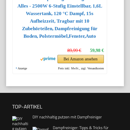
Alles - 2500W 6-Stufig Einstellbar, 1,6L
Wassertank, 120 °C Dampf, 15s
Aufheizzeit, Tragbar mit 10
Zubehörteilen, Dampfreinigung für
Boden, Polstermöbel,Fenster,Auto
89,99 €
59,98 €
Bei Amazon ansehen
*
Anzeige
Preis inkl. MwSt., zzgl. Versandkosten
TOP-ARTIKEL
DIY nachhaltig putzen mit Dampfreiniger
Dampfreiniger: Tipps & Tricks für