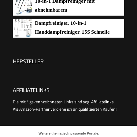
10-in-1 Dampfreiniger mit
Polstermöbel,Fenster,Auto
inkl. Bodenreinigungsset EasyFix, Düsen,
abnehmbarem
Mikrofaser-Überzug und Bürsten, Weiß
Handgerät,Handdampfreiniger
Dampfreiniger, 10-in-1
Zubehör
Handdampfreiniger, 15S Schnelle
Aufheizung Dampfwischer, 450 ml
Druck-Mehrzweckdampfreiniger, 1500 W,
chemikalienfreier für den Heimgebrauch,
HERSTELLER
Reinigung von Böden, Fliesen, Fenst
AFFILIATELINKS
Die mit * gekennzeichneten Links sind sog. Affiliatelinks.
Als Amazon-Partner verdiene ich an qualifizierten Käufen!
Weitere thematisch passende Portale: