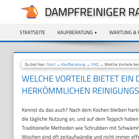
Zum
DAMPFREINIGER R
Inhalt
springen
STARTSEITE
KAUFBERATUNG
WARTUNG & 
Du bist hier:
Start
→
Kaufberatung
→
FAQ
→ Welche Vorteile bie
WELCHE VORTEILE BIETET EI
HERKÖMMLICHEN REINIGUNG
Kennst du das auch? Nach dem Kochen bleiben hartn
die tägliche Nutzung an, und auf dem Teppich haben 
Traditionelle Methoden wie Schrubben mit Schwämm
Wischen sind oft zeitaufwändig und nicht immer effek