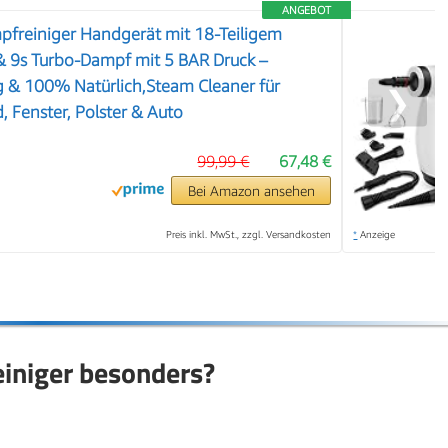
ANGEBOT
reiniger Handgerät mit 18-Teiligem
 9s Turbo-Dampf mit 5 BAR Druck –
 & 100% Natürlich,Steam Cleaner für
❯
, Fenster, Polster & Auto
99,99 €
67,48 €
Bei Amazon ansehen
Preis inkl. MwSt., zzgl. Versandkosten
*
Anzeige
einiger besonders?