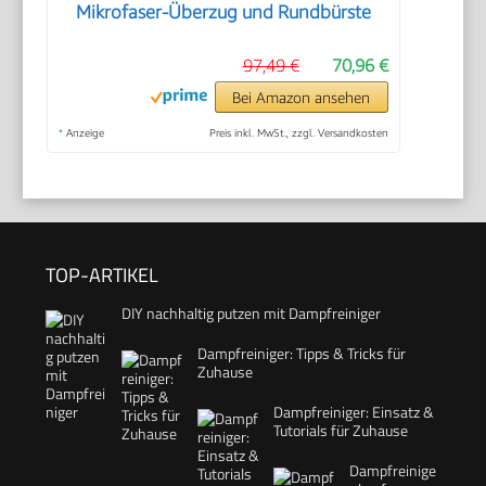
Mikrofaser-Überzug und Rundbürste
97,49 €
70,96 €
Bei Amazon ansehen
*
Anzeige
Preis inkl. MwSt., zzgl. Versandkosten
TOP-ARTIKEL
DIY nachhaltig putzen mit Dampfreiniger
Dampfreiniger: Tipps & Tricks für
Zuhause
Dampfreiniger: Einsatz &
Tutorials für Zuhause
Dampfreinige