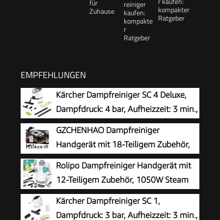
r kaufen:
kompakter
Ratgeber
EMPFEHLUNGEN
Kärcher Dampfreiniger SC 4 Deluxe,
Dampfdruck: 4 bar, Aufheizzeit: 3 min.,
Fläche: ca. 130 m², Tank: 0,5 l + 1,3 l,
GZCHENHAO Dampfreiniger
inkl. Bodenreinigungsset EasyFix, Düsen,
Handgerät mit 18-Teiligem Zubehör,
Mikrofaser-Überzug und Bürsten, Weiß
2500W & 9s Turbo-Dampf mit 5 BAR
Rolipo Dampfreiniger Handgerät mit
Druck – 99,99% Reinigung & 100%
12-Teiligem Zubehör, 1050W Steam
Natürlich,Steam Cleaner für Boden, Küche, Bad,
Cleaner für Haushalt, Küche, Bad,
Kärcher Dampfreiniger SC 1,
Fenster, Polster & Auto
Fenster, Polster & Auto–100% Chemiefrei,
Dampfdruck: 3 bar, Aufheizzeit: 3 min.,