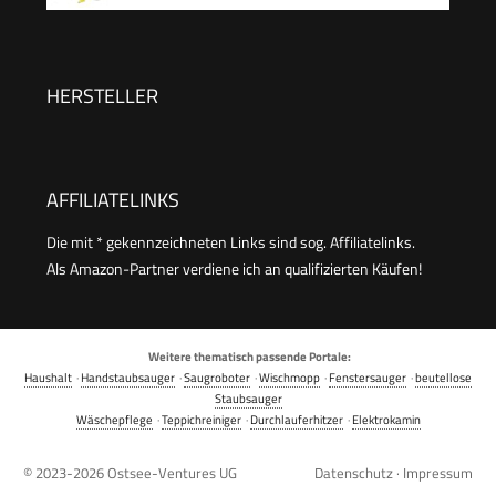
Hochdruck-Dampf gegen Schmutz Fett &
Leistung: 1.200 W, Flächenleistung: 20
Bakterien
m², Tank: 200 ml, mit Hand-, Punktstrahl- und
Powerdüse, Mikrofaser-Überzug und Rundbürste
HERSTELLER
AFFILIATELINKS
Die mit * gekennzeichneten Links sind sog. Affiliatelinks.
Als Amazon-Partner verdiene ich an qualifizierten Käufen!
Weitere thematisch passende Portale:
Haushalt
·
Handstaubsauger
·
Saugroboter
·
Wischmopp
·
Fenstersauger
·
beutellose
Staubsauger
Wäschepflege
·
Teppichreiniger
·
Durchlauferhitzer
·
Elektrokamin
© 2023-2026
Ostsee-Ventures UG
Datenschutz
·
Impressum